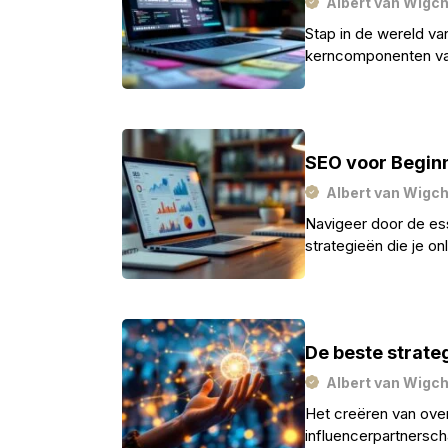
Albert van Wigc
Stap in de wereld va
kerncomponenten van
ontgrendelen—ontde
SEO voor Beginn
Albert van Wigc
Navigeer door de ess
strategieën die je o
ontdekken?
De beste strateg
Albert van Wigc
Het creëren van ove
influencerpartnerscha