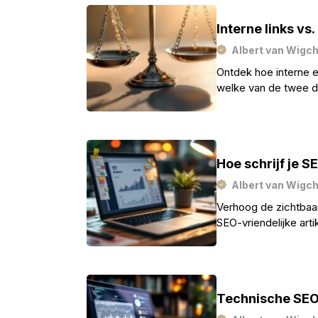
Interne links vs
Albert van Wigc
Ontdek hoe interne e
welke van de twee d
website.
Hoe schrijf je S
Albert van Wigc
Verhoog de zichtbaar
SEO-vriendelijke art
Ontdek de geheimen d
Technische SEO 