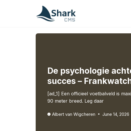
Skip
to
content
De psychologie ach
succes – Frankwatc
[ad_1] Een officieel voetbalveld is ma
90 meter breed. Leg daar
Albert van Wigcheren
June 14, 2026