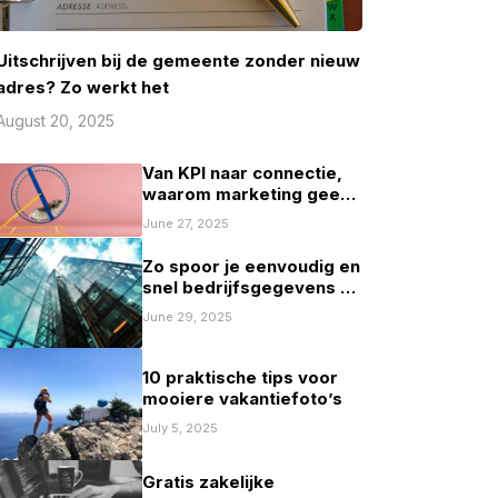
Uitschrijven bij de gemeente zonder nieuw
adres? Zo werkt het
August 20, 2025
Van KPI naar connectie,
waarom marketing geen
spelletje scoren mag zijn
June 27, 2025
Zo spoor je eenvoudig en
snel bedrijfsgegevens op
in Nederland
June 29, 2025
10 praktische tips voor
mooiere vakantiefoto’s
July 5, 2025
Gratis zakelijke