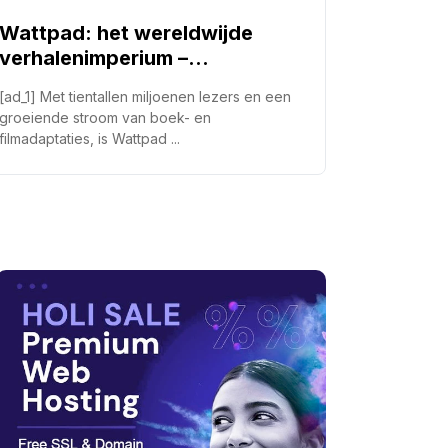
Wattpad: het wereldwijde
Geen en
verhalenimperium –
Insta D
Frankwatching
[ad_1] Met tientallen miljoenen lezers en een
[ad_1] Als j
groeiende stroom van boek- en
natuurlijk 
filmadaptaties, is Wattpad ...
geen ...