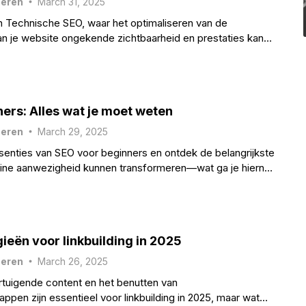
heren
March 31, 2025
n Technische SEO, waar het optimaliseren van de
 je website ongekende zichtbaarheid en prestaties kan
k de geheimen erachter.
ers: Alles wat je moet weten
heren
March 29, 2025
enties van SEO voor beginners en ontdek de belangrijkste
nline aanwezigheid kunnen transformeren—wat ga je hierna
ieën voor linkbuilding in 2025
heren
March 26, 2025
rtuigende content en het benutten van
ppen zijn essentieel voor linkbuilding in 2025, maar wat