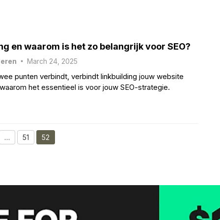
 meer verbeteren? Ontdek het meer binnenin.
ing en waarom is het zo belangrijk voor SEO?
heren
March 24, 2025
wee punten verbindt, verbindt linkbuilding jouw website
waarom het essentieel is voor jouw SEO-strategie.
…
51
52
age
Page
Page