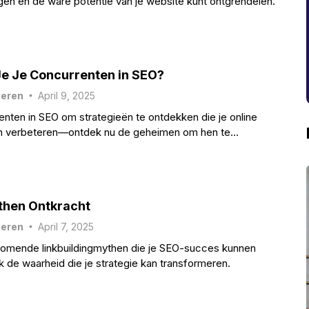
ijgen en de ware potentie van je website kunt ontgrendelen.
e Je Concurrenten in SEO?
heren
April 9, 2025
enten in SEO om strategieën te ontdekken die je online
n verbeteren—ontdek nu de geheimen om hen te
then Ontkracht
heren
April 7, 2025
rkomende linkbuildingmythen die je SEO-succes kunnen
de waarheid die je strategie kan transformeren.