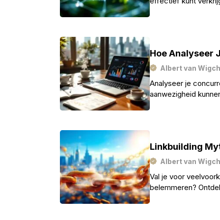
effectief kunt verkr
Hoe Analyseer J
Albert van Wigc
Analyseer je concurr
aanwezigheid kunne
overtreffen.
Linkbuilding My
Albert van Wigc
Val je voor veelvoo
belemmeren? Ontdek 