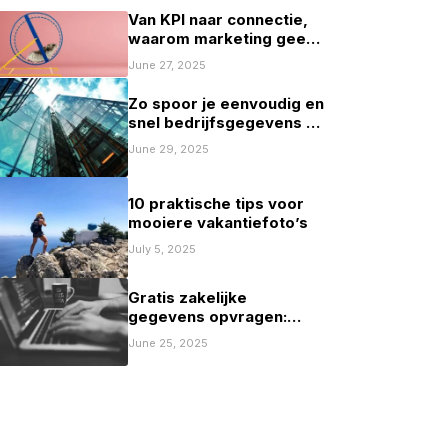
Van KPI naar connectie,
waarom marketing geen
spelletje scoren mag zijn
June 27, 2025
Zo spoor je eenvoudig en
snel bedrijfsgegevens op
in Nederland
June 29, 2025
10 praktische tips voor
mooiere vakantiefoto’s
July 5, 2025
Gratis zakelijke
gegevens opvragen:
mogelijkheden en
June 25, 2025
beperkingen