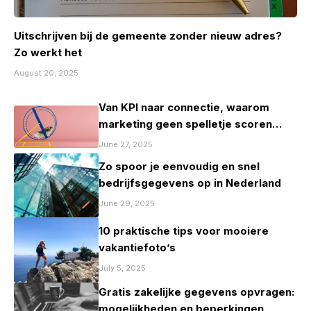
Uitschrijven bij de gemeente zonder nieuw adres?
Zo werkt het
August 20, 2025
Van KPI naar connectie, waarom
marketing geen spelletje scoren
mag zijn
June 27, 2025
Zo spoor je eenvoudig en snel
bedrijfsgegevens op in Nederland
June 29, 2025
10 praktische tips voor mooiere
vakantiefoto’s
July 5, 2025
Gratis zakelijke gegevens opvragen:
mogelijkheden en beperkingen