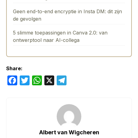
Geen end-to-end encryptie in Insta DM: dit zijn
de gevolgen
5 slimme toepassingen in Canva 2.0: van
ontwerptool naar AI-collega
Share:
F
T
W
X
T
a
w
h
el
c
itt
at
e
e
er
s
gr
b
A
a
o
p
m
Albert van Wigcheren