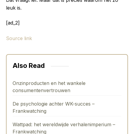
Dat vraagt lef. Maar dat is precies waarom het zo
leuk is.
[ad_2]
Source link
Also Read
Onzinproducten en het wankele
consumentenvertrouwen
De psychologie achter WK-succes –
Frankwatching
Wattpad: het wereldwijde verhalenimperium –
Frankwatching