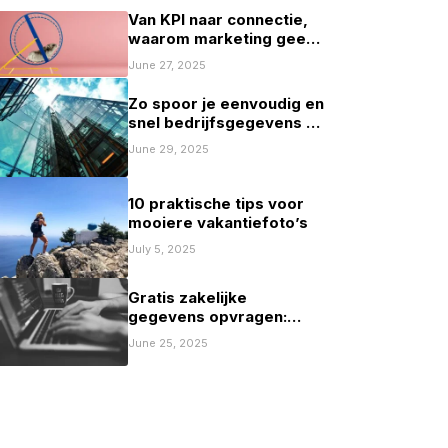
Van KPI naar connectie,
waarom marketing geen
spelletje scoren mag zijn
June 27, 2025
Zo spoor je eenvoudig en
snel bedrijfsgegevens op
in Nederland
June 29, 2025
10 praktische tips voor
mooiere vakantiefoto’s
July 5, 2025
Gratis zakelijke
gegevens opvragen:
mogelijkheden en
June 25, 2025
beperkingen