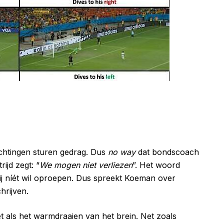
htingen sturen gedrag. Dus
no way
dat bondscoach
ijd zegt: “
We mogen niet verliezen
”. Het woord
 hij níét wil oproepen. Dus spreekt Koeman over
hrijven.
t als het warmdraaien van het brein. Net zoals