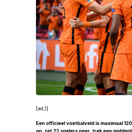
[ad_1]
Een officieel voetbalveld is maximaal 12
op, zet 22 spelers neer, trek een middenli