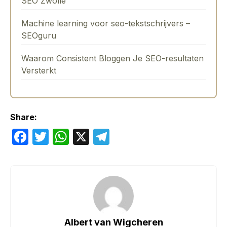
SEO Zwolle
Machine learning voor seo-tekstschrijvers –
SEOguru
Waarom Consistent Bloggen Je SEO-resultaten
Versterkt
Share:
F
T
W
X
T
a
w
h
el
c
itt
at
e
e
er
s
gr
b
A
a
o
p
m
Albert van Wigcheren