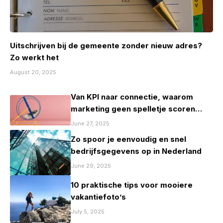
Uitschrijven bij de gemeente zonder nieuw adres?
Zo werkt het
August 20, 2025
Van KPI naar connectie, waarom
marketing geen spelletje scoren
mag zijn
June 27, 2025
Zo spoor je eenvoudig en snel
bedrijfsgegevens op in Nederland
June 29, 2025
10 praktische tips voor mooiere
vakantiefoto’s
July 5, 2025