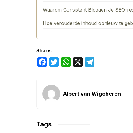
Waarom Consistent Bloggen Je SEO-resu
Hoe verouderde inhoud opnieuw te gebr
Share:
F
T
W
X
T
a
w
h
el
c
itt
at
e
e
er
s
gr
Albert van Wigcheren
b
A
a
o
p
m
o
p
Tags
k