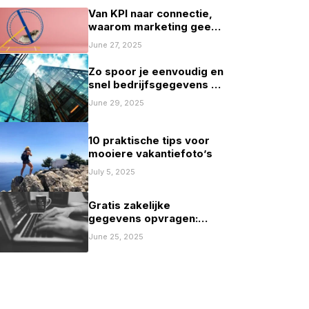
Van KPI naar connectie,
waarom marketing geen
spelletje scoren mag zijn
June 27, 2025
Zo spoor je eenvoudig en
snel bedrijfsgegevens op
in Nederland
June 29, 2025
10 praktische tips voor
mooiere vakantiefoto’s
July 5, 2025
Gratis zakelijke
gegevens opvragen:
mogelijkheden en
June 25, 2025
beperkingen