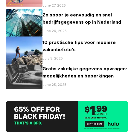
mag zijn
June 27, 2025
Zo spoor je eenvoudig en snel
bedrijfsgegevens op in Nederland
June 29, 2025
10 praktische tips voor mooiere
vakantiefoto’s
July 5, 2025
Gratis zakelijke gegevens opvragen:
mogelijkheden en beperkingen
June 25, 2025