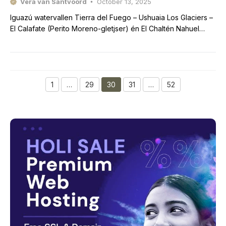
Vera van Santvoord
October 13, 2025
Iguazú watervallen Tierra del Fuego – Ushuaia Los Glaciers –
El Calafate (Perito Moreno-gletjser) én El Chaltén Nahuel
Huapi – Bariloche Los Alerces – El
1
…
29
30
31
…
52
Page
Page
Page
Page
Page