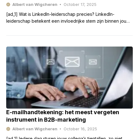
Albert van Wigcheren
October 17, 2025
[ad_1] Wat is LinkedIn-leiderschap precies? LinkedIn-
leiderschap betekent een invloedrijke stem zijn binnen jouw
vakgebied, bijdragen met relevante inzichten en creeren van
(zakelijke) kansen. Dit op
E-mailhandtekening: het meest vergeten
instrument in B2B-marketing
Albert van Wigcheren
October 16, 2025
[ad_1] Iedere dag sturen jouw collega’s tientallen, zo niet