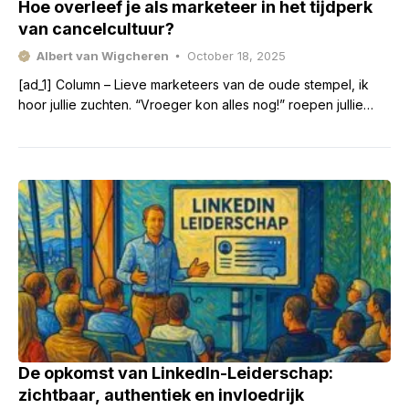
Hoe overleef je als marketeer in het tijdperk
van cancelcultuur?
Albert van Wigcheren
October 18, 2025
[ad_1] Column – Lieve marketeers van de oude stempel, ik
hoor jullie zuchten. “Vroeger kon alles nog!” roepen jullie
droevig, terwijl er met nostalgie wordt
De opkomst van LinkedIn-Leiderschap:
zichtbaar, authentiek en invloedrijk