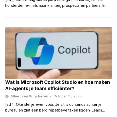
honderden e-mails naar klanten, prospects en partners. En
vrijwel elke e-mail eindigt op dezelfde manier: met
Wat is Microsoft Copilot Studio en hoe maken
AI-agents je team efficiënter?
Albert van Wigcheren
October 15, 2025
[ad_1] Oké stel je even voor. Je zit ’s ochtends achter je
bureau en ziet een berg repetitieve taken liggen. Leads
uitzoeken, rapportages maken, klantvragen