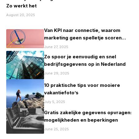
Zo werkt het
August 20, 2025
Van KPI naar connectie, waarom
marketing geen spelletje scoren
mag zijn
June 27, 2025
Zo spoor je eenvoudig en snel
bedrijfsgegevens op in Nederland
June 29, 2025
10 praktische tips voor mooiere
vakantiefoto’s
July 5, 2025
Gratis zakelijke gegevens opvragen:
mogelijkheden en beperkingen
June 25, 2025