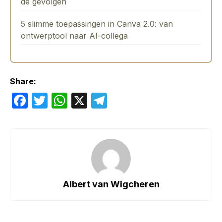
de gevolgen
5 slimme toepassingen in Canva 2.0: van
ontwerptool naar AI-collega
Share:
F
T
W
X
T
a
w
h
el
c
itt
at
e
e
er
s
gr
b
A
a
o
p
m
Albert van Wigcheren
o
p
k