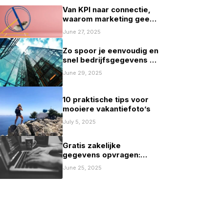
Van KPI naar connectie,
waarom marketing geen
spelletje scoren mag zijn
June 27, 2025
Zo spoor je eenvoudig en
snel bedrijfsgegevens op
in Nederland
June 29, 2025
10 praktische tips voor
mooiere vakantiefoto’s
July 5, 2025
Gratis zakelijke
gegevens opvragen:
mogelijkheden en
June 25, 2025
beperkingen