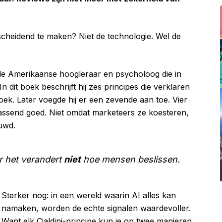
cheidend te maken? Niet de technologie. Wel de
i, de Amerikaanse hoogleraar en psycholoog die in
. In dit boek beschrijft hij zes principes die verklaren
k. Later voegde hij er een zevende aan toe. Vier
assend goed. Niet omdat marketeers ze koesteren,
uwd.
r het verandert
niet
hoe mensen beslissen.
Sterker nog: in een wereld waarin AI alles kan
namaken, worden de echte signalen waardevoller.
Want elk Cialdini-principe kun je op twee manieren