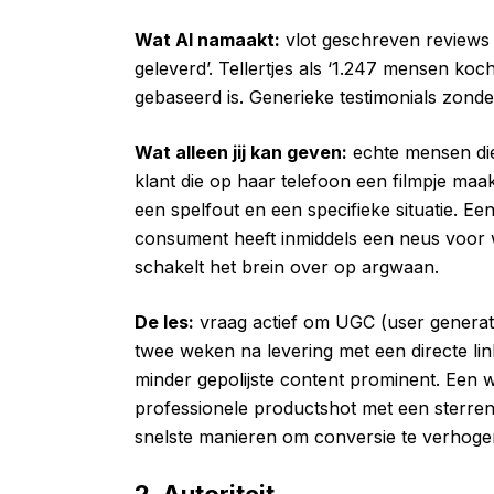
Wat AI namaakt:
vlot geschreven reviews d
geleverd’. Tellertjes als ‘1.247 mensen ko
gebaseerd is. Generieke testimonials zonde
Wat alleen jij kan geven:
echte mensen die
klant die op haar telefoon een filmpje ma
een spelfout en een specifieke situatie. Ee
consument heeft inmiddels een neus voor wat
schakelt het brein over op argwaan.
De les:
vraag actief om UGC (user generate
twee weken na levering met een directe li
minder gepolijste content prominent. Een 
professionele productshot met een sterren-
snelste manieren om conversie te verhogen