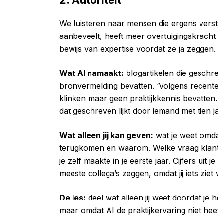
2. Autoriteit
We luisteren naar mensen die ergens vers
aanbeveelt, heeft meer overtuigingskracht 
bewijs van expertise voordat ze ja zeggen.
Wat AI namaakt:
blogartikelen die geschr
bronvermelding bevatten. ‘Volgens recente
klinken maar geen praktijkkennis bevatten
dat geschreven lijkt door iemand met tien j
Wat alleen jij kan geven:
wat je weet omdá
terugkomen en waarom. Welke vraag klante
je zelf maakte in je eerste jaar. Cijfers ui
meeste collega’s zeggen, omdat jij iets ziet w
De les:
deel wat alleen jij weet doordat je 
maar omdat AI de praktijkervaring niet hee