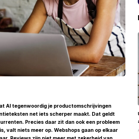
g dat AI tegenwoordig je productomschrijvingen
entieteksten net iets scherper maakt. Dat geldt
currenten. Precies daar zit dan ook een probleem
 is, valt niets meer op. Webshops gaan op elkaar
aar. Reviews zijn niet meer met zekerheid van