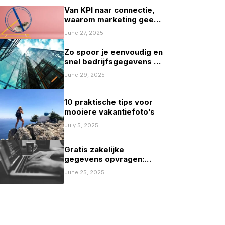
Van KPI naar connectie,
waarom marketing geen
spelletje scoren mag zijn
June 27, 2025
Zo spoor je eenvoudig en
snel bedrijfsgegevens op
in Nederland
June 29, 2025
10 praktische tips voor
mooiere vakantiefoto’s
July 5, 2025
Gratis zakelijke
gegevens opvragen:
mogelijkheden en
June 25, 2025
beperkingen