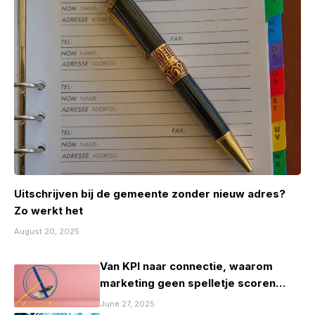
Uitschrijven bij de gemeente zonder nieuw adres?
Zo werkt het
August 20, 2025
Van KPI naar connectie, waarom
marketing geen spelletje scoren
mag zijn
June 27, 2025