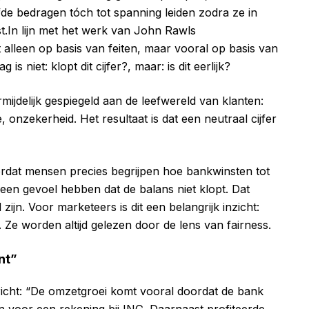
lfde bedragen tóch tot spanning leiden zodra ze in
t.In lijn met het werk van John Rawls
alleen op basis van feiten, maar vooral op basis van
is niet: klopt dit cijfer?, maar: is dit eerlijk?
ijdelijk gespiegeld aan de leefwereld van klanten:
, onzekerheid. Het resultaat is dat een neutraal cijfer
oordat mensen precies begrijpen hoe bankwinsten tot
en gevoel hebben dat de balans niet klopt. Dat
zijn. Voor marketeers is dit een belangrijk inzicht:
Ze worden altijd gelezen door de lens van fairness.
nt”
richt: “De omzetgroei komt vooral doordat de bank
n voor een rekening bij ING. Daarnaast profiteerde