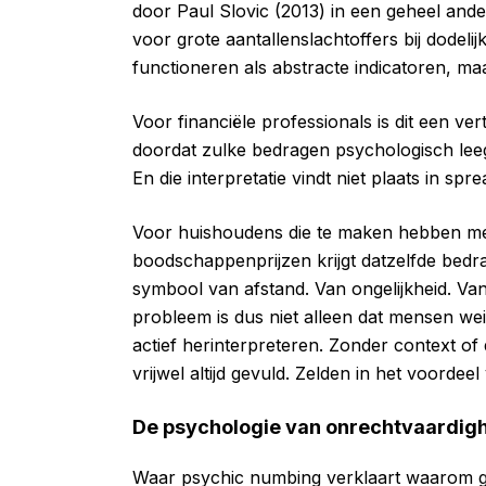
door Paul Slovic (2013) in een geheel and
voor grote aantallenslachtoffers bij dodelij
functioneren als abstracte indicatoren, ma
Voor financiële professionals is dit een ve
doordat zulke bedragen psychologisch leeg z
En die interpretatie vindt niet plaats in sp
Voor huishoudens die te maken hebben met
boodschappenprijzen krijgt datzelfde bedra
symbool van afstand. Van ongelijkheid. Van “
probleem is dus niet alleen dat mensen weini
actief herinterpreteren. Zonder context o
vrijwel altijd gevuld. Zelden in het voordee
De psychologie van onrechtvaardig
Waar psychic numbing verklaart waarom g