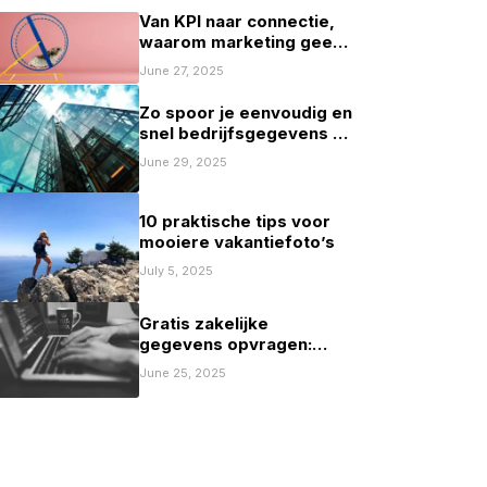
Van KPI naar connectie,
waarom marketing geen
spelletje scoren mag zijn
June 27, 2025
Zo spoor je eenvoudig en
snel bedrijfsgegevens op
in Nederland
June 29, 2025
10 praktische tips voor
mooiere vakantiefoto’s
July 5, 2025
Gratis zakelijke
gegevens opvragen:
mogelijkheden en
June 25, 2025
beperkingen