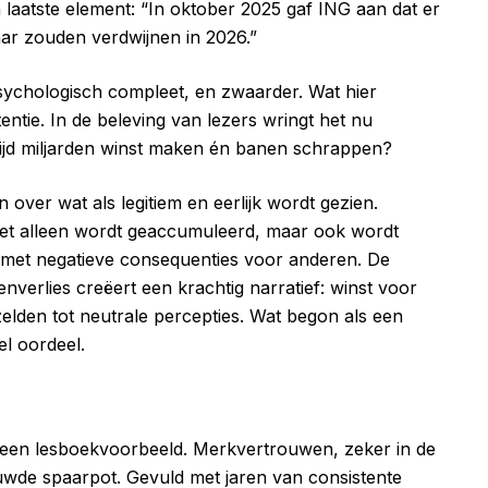
n laatste element: “In oktober 2025 gaf ING aan dat er
aar zouden verdwijnen in 2026.”
sychologisch compleet, en zwaarder. Wat hier
entie. In de beleving van lezers wringt het nu
ertijd miljarden winst maken én banen schrappen?
over wat als legitiem en eerlijk wordt gezien.
iet alleen wordt geaccumuleerd, maar ook wordt
at met negatieve consequenties voor anderen. De
nverlies creëert een krachtig narratief: winst voor
 zelden tot neutrale percepties. Wat begon als een
el oordeel.
r een lesboekvoorbeeld. Merkvertrouwen, zeker in de
uwde spaarpot. Gevuld met jaren van consistente