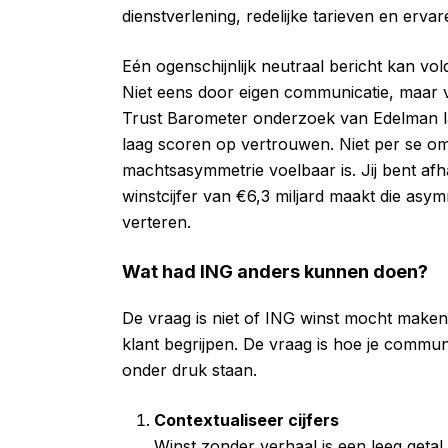
dienstverlening, redelijke tarieven en erv
Eén ogenschijnlijk neutraal bericht kan vo
Niet eens door eigen communicatie, maar 
Trust Barometer onderzoek van Edelman laat 
laag scoren op vertrouwen. Niet per se o
machtsasymmetrie voelbaar is. Jij bent afh
winstcijfer van €6,3 miljard maakt die asy
verteren.
Wat had ING anders kunnen doen?
De vraag is niet of ING winst mocht maken:
klant begrijpen. De vraag is hoe je commun
onder druk staan.
Contextualiseer cijfers
Winst zonder verhaal is een leeg getal