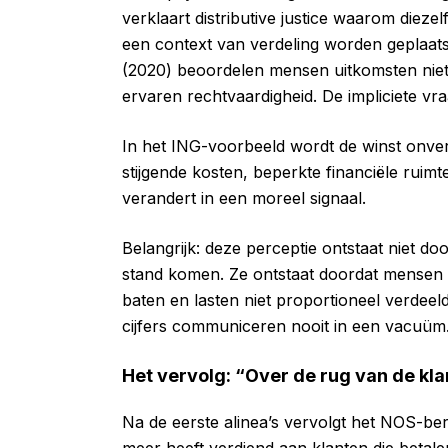
verklaart distributive justice waarom dieze
een context van verdeling worden geplaats
(2020) beoordelen mensen uitkomsten niet 
ervaren rechtvaardigheid. De impliciete vraag 
In het ING-voorbeeld wordt de winst onverm
stijgende kosten, beperkte financiële ruimte
verandert in een moreel signaal.
Belangrijk: deze perceptie ontstaat niet d
stand komen. Ze ontstaat doordat mensen e
baten en lasten niet proportioneel verdeeld 
cijfers communiceren nooit in een vacuüm. 
Het vervolg: “Over de rug van de kla
Na de eerste alinea’s vervolgt het NOS-be
meer heeft verdiend aan klanten die betale