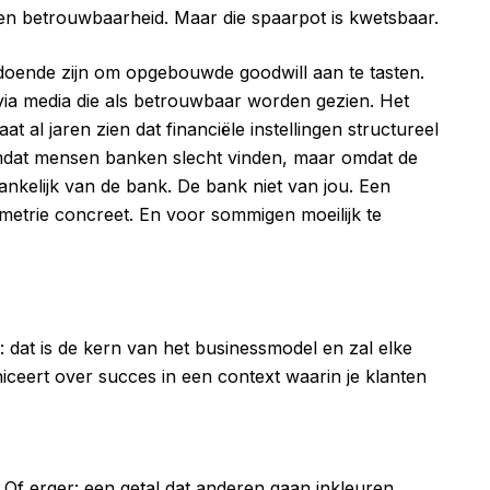
aren betrouwbaarheid. Maar die spaarpot is kwetsbaar.
ldoende zijn om opgebouwde goodwill aan te tasten.
via media die als betrouwbaar worden gezien. Het
al jaren zien dat financiële instellingen structureel
mdat mensen banken slecht vinden, maar omdat de
ankelijk van de bank. De bank niet van jou. Een
mmetrie concreet. En voor sommigen moeilijk te
 dat is de kern van het businessmodel en zal elke
iceert over succes in een context waarin je klanten
. Of erger: een getal dat anderen gaan inkleuren.