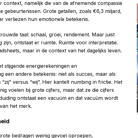
er context, namelijk die van de afnemende compassie
ke gebeurtenissen. Grote getallen, zoals €6,3 miljard,
ar verliezen hun emotionele betekenis.
rtrouwde taal: schaal, groei, rendement. Maar juist
ijn, ontstaat er ruimte. Ruimte voor interpretatie.
readsheets, maar in de context van het dagelijks leven.
 stijgende energierekeningen en
g een andere betekenis: niet als succes, maar als
zij” versus “wij”. Hier kantelt numbing in frictie. Het
g voelen bij grote cijfers, maar dat ze die cijfers
f duiding ontstaat een vacuüm en dat vacuüm wordt
l van het merk.
heid
rote bedragen weinig gevoel oproepen,