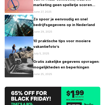
marketing geen spelletje scoren
mag zijn
June 27, 2025
Zo spoor je eenvoudig en snel
bedrijfsgegevens op in Nederland
June 29, 2025
10 praktische tips voor mooiere
vakantiefoto’s
July 5, 2025
Gratis zakelijke gegevens opvragen:
mogelijkheden en beperkingen
June 25, 2025