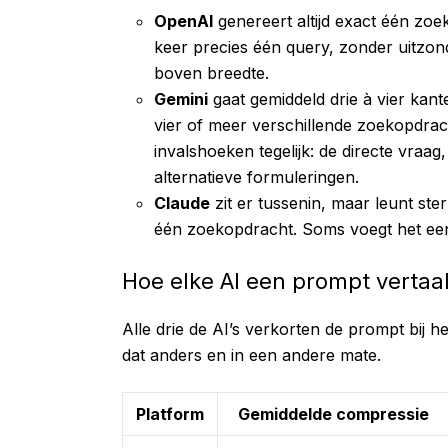
OpenAI
genereert altijd exact één zo
keer precies één query, zonder uitzon
boven breedte.
Gemini
gaat gemiddeld drie à vier kan
vier of meer verschillende zoekopdrac
invalshoeken tegelijk: de directe vraa
alternatieve formuleringen.
Claude
zit er tussenin, maar leunt ste
één zoekopdracht. Soms voegt het een
Hoe elke AI een prompt vertaa
Alle drie de AI’s verkorten de prompt bij
dat anders en in een andere mate.
Platform
Gemiddelde compressie