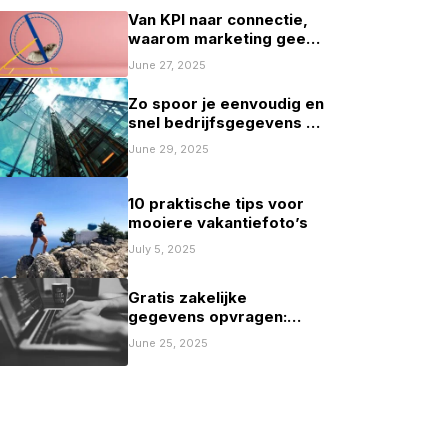
Van KPI naar connectie,
waarom marketing geen
spelletje scoren mag zijn
June 27, 2025
Zo spoor je eenvoudig en
snel bedrijfsgegevens op
in Nederland
June 29, 2025
10 praktische tips voor
mooiere vakantiefoto’s
July 5, 2025
Gratis zakelijke
gegevens opvragen:
mogelijkheden en
June 25, 2025
beperkingen