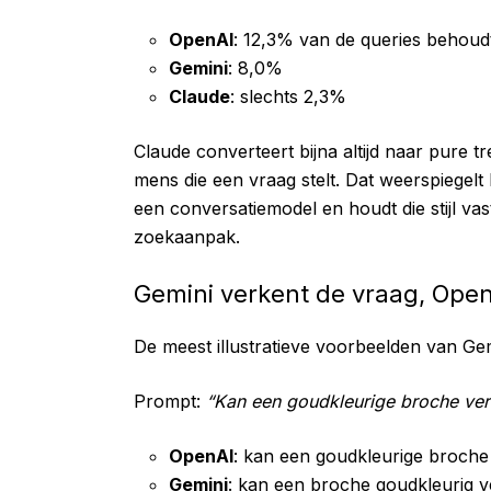
OpenAI
: 12,3% van de queries behou
Gemini
: 8,0%
Claude
: slechts 2,3%
Claude converteert bijna altijd naar pure 
mens die een vraag stelt. Dat weerspiegelt
een conversatiemodel en houdt die stijl vast
zoekaanpak.
Gemini verkent de vraag, OpenA
De meest illustratieve voorbeelden van Ge
Prompt:
“Kan een goudkleurige broche verk
OpenAI
: k
an een goudkleurige broche 
Gemini
:
kan een broche goudkleurig v