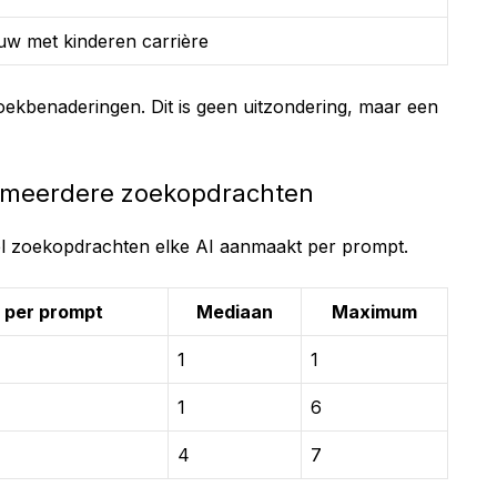
uw met kinderen carrière
zoekbenaderingen. Dit is geen uitzondering, maar een
s meerdere zoekopdrachten
el zoekopdrachten elke AI aanmaakt per prompt.
 per prompt
Mediaan
Maximum
1
1
1
6
4
7