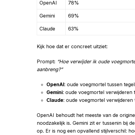
OpenAI
78%
Gemini
69%
Claude
63%
Kijk hoe dat er concreet uitziet:
Prompt
:
“Hoe verwijder ik oude voegmorte
aanbreng?”
OpenAI
: oude voegmortel tussen tege
Gemini
: oude voegmortel verwijderen 
Claude
: oude voegmortel verwijderen 
OpenAI behoudt het meeste van de originele 
noodzakelijk is. Gemini zit er tussenin bij
op. Er is nog een opvallend stijlverschil: