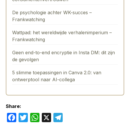
De psychologie achter WK-succes –
Frankwatching
Wattpad: het wereldwijde verhalenimperium –
Frankwatching
Geen end-to-end encryptie in Insta DM: dit zijn
de gevolgen
5 slimme toepassingen in Canva 2.0: van
ontwerptool naar AI-collega
Share:
F
T
W
X
T
a
w
h
el