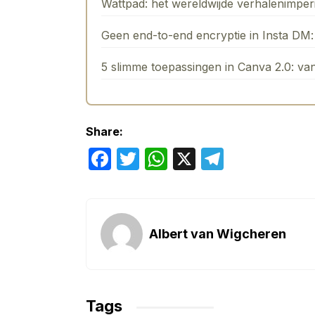
Wattpad: het wereldwijde verhalenimpe
Geen end-to-end encryptie in Insta DM: 
5 slimme toepassingen in Canva 2.0: va
Share:
F
T
W
X
T
a
w
h
el
c
itt
at
e
e
er
s
gr
Albert van Wigcheren
b
A
a
o
p
m
o
p
Tags