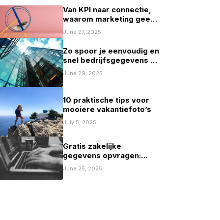
Van KPI naar connectie,
waarom marketing geen
spelletje scoren mag zijn
June 27, 2025
Zo spoor je eenvoudig en
snel bedrijfsgegevens op
in Nederland
June 29, 2025
10 praktische tips voor
mooiere vakantiefoto’s
July 5, 2025
Gratis zakelijke
gegevens opvragen:
mogelijkheden en
June 25, 2025
beperkingen