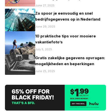
mag zijn
June 27, 2025
Zo spoor je eenvoudig en snel
bedrijfsgegevens op in Nederland
June 29, 2025
10 praktische tips voor mooiere
vakantiefoto’s
July 5, 2025
Gratis zakelijke gegevens opvragen:
mogelijkheden en beperkingen
June 25, 2025