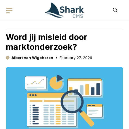
Skip
to
content
Word jij misleid door
marktonderzoek?
Albert van Wigcheren
February 27, 2026