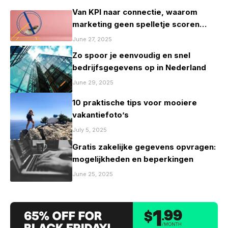
Van KPI naar connectie, waarom
marketing geen spelletje scoren
mag zijn
June 27, 2025
Zo spoor je eenvoudig en snel
bedrijfsgegevens op in Nederland
June 29, 2025
10 praktische tips voor mooiere
vakantiefoto’s
July 5, 2025
Gratis zakelijke gegevens opvragen:
mogelijkheden en beperkingen
June 25, 2025