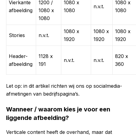
Vierkante
1200 /
1080 x
1080 x
n.v.t.
afbeelding
1080 x
1080
1080
1080
1080 x
1080 x
1080 x
Stories
n.v.t.
1920
1920
1920
Header-
1128 x
820 x
n.v.t.
n.v.t.
afbeelding
191
360
Let op: in dit artikel richten wij ons op socialmedia-
afmetingen van bedrijfspagina’s.
Wanneer / waarom kies je voor een
liggende afbeelding?
Verticale content heeft de overhand, maar dat