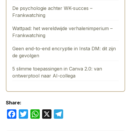
De psychologie achter WK-succes –
Frankwatching
Wattpad: het wereldwijde verhalenimperium –
Frankwatching
Geen end-to-end encryptie in Insta DM: dit zijn
de gevolgen
5 slimme toepassingen in Canva 2.0: van
ontwerptool naar AI-collega
Share:
F
T
W
X
T
a
w
h
el