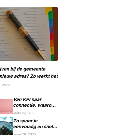
ijven bij de gemeente
nieuw adres? Zo werkt het
, 2025
Van KPI naar
connectie, waarom
marketing geen
June 27, 2025
spelletje scoren
Zo spoor je
mag zijn
eenvoudig en snel
bedrijfsgegevens op
June 29, 2025