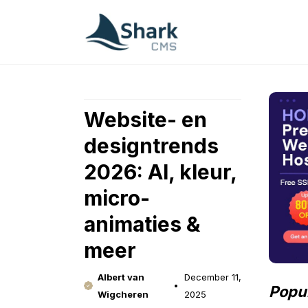
Skip
to
content
Website- en
designtrends
2026: AI, kleur,
micro-
animaties &
meer
Albert van
December 11,
Popul
Wigcheren
2025