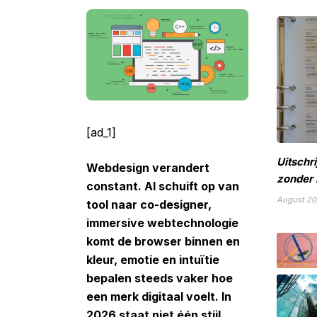
[ad_1]
Uitschr
Webdesign verandert
zonder 
constant. AI schuift op van
August 20
tool naar co-designer,
immersive
webtechnologie
komt de browser binnen en
kleur, emotie en intuïtie
bepalen steeds vaker hoe
een merk digitaal voelt. In
2026 staat niet één stijl