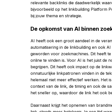
relevante backlinks die daadwerkelijk waard
bijvoorbeeld op het linkbuilding Platform P
bij jouw thema en strategie.
De opkomst van AI binnen zo
AI heeft ook een groot aandeel in de veran
automatisering in de linkbuilding en ook AI 
geworden voor zoekmachines. Dit heeft t
online te vinden is. Voor AI is het juist d
begrijpen. Dit heeft ook impact op de linkw
onnatuurlijke linkpatronen vinden in de tek
helemaal niet meer effectief werken. Het 
context van de link, de timing en ook de s
het sneller op, waardoor de link het ook b
Daarnaast krijgt het opnemen van brandmen
link, steeds meer betekenis. In een tijd w