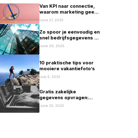
Van KPI naar connectie,
waarom marketing geen
spelletje scoren mag zijn
June 27, 2025
Zo spoor je eenvoudig en
snel bedrijfsgegevens op
in Nederland
June 29, 2025
10 praktische tips voor
mooiere vakantiefoto’s
July 5, 2025
Gratis zakelijke
gegevens opvragen:
mogelijkheden en
June 25, 2025
beperkingen