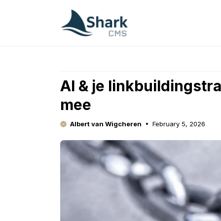
Skip
to
content
AI & je linkbuildingstr
mee
Albert van Wigcheren
February 5, 2026