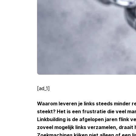
[ad_1]
Waarom leveren je links steeds minder res
steekt? Het is een frustratie die veel m
Linkbuilding is de afgelopen jaren flink
zoveel mogelijk links verzamelen, draait 
Zoekmachines kijken niet alleen of een l