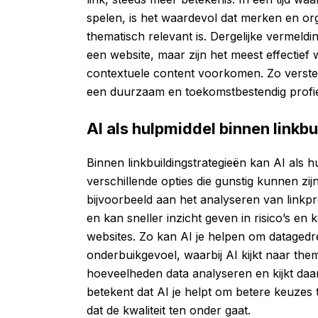
spelen, is het waardevol dat merken en o
thematisch relevant is. Dergelijke vermeldi
een website, maar zijn het meest effectie
contextuele content voorkomen. Zo versterk
een duurzaam en toekomstbestendig profie
AI als hulpmiddel binnen linkb
Binnen linkbuildingstrategieën kan AI als h
verschillende opties die gunstig kunnen zij
bijvoorbeeld aan het analyseren van linkp
en kan sneller inzicht geven in risico’s e
websites. Zo kan AI je helpen om datagedr
onderbuikgevoel, waarbij AI kijkt naar them
hoeveelheden data analyseren en kijkt daar
betekent dat AI je helpt om betere keuzes
dat de kwaliteit ten onder gaat.