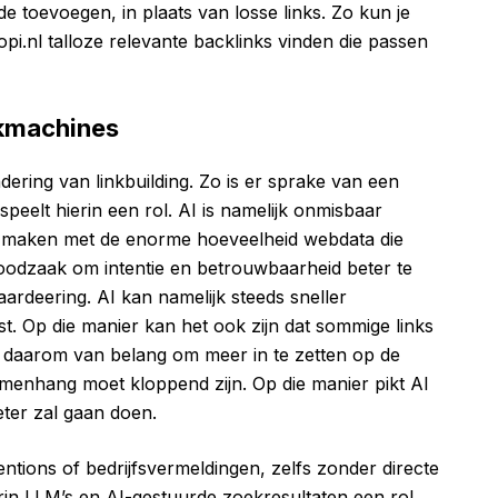
e toevoegen, in plaats van losse links. Zo kun je
opi.nl talloze relevante backlinks vinden die passen
ekmachines
dering van linkbuilding. Zo is er sprake van een
speelt hierin een rol. AI is namelijk onmisbaar
e maken met de enorme hoeveelheid webdata die
e noodzaak om intentie en betrouwbaarheid beter te
aardeering. AI kan namelijk steeds sneller
st. Op die manier kan het ook zijn dat sommige links
is daarom van belang om meer in te zetten op de
amenhang moet kloppend zijn. Op die manier pikt AI
eter zal gaan doen.
tions of bedrijfsvermeldingen, zelfs zonder directe
aarin LLM’s en AI-gestuurde zoekresultaten een rol