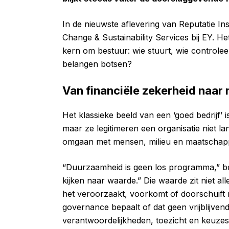
In de nieuwste aflevering van Reputatie In
Change & Sustainability Services bij EY. H
kern om bestuur: wie stuurt, wie controle
belangen botsen?
Van financiële zekerheid naar 
Het klassieke beeld van een ‘goed bedrijf’ i
maar ze legitimeren een organisatie niet la
omgaan met mensen, milieu en maatschappij
“Duurzaamheid is geen los programma,” be
kijken naar waarde.” Die waarde zit niet al
het veroorzaakt, voorkomt of doorschuift na
governance bepaalt of dat geen vrijblijvende
verantwoordelijkheden, toezicht en keuzes a