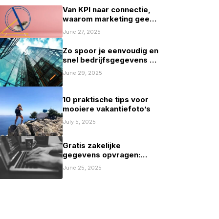
Van KPI naar connectie,
waarom marketing geen
spelletje scoren mag zijn
June 27, 2025
Zo spoor je eenvoudig en
snel bedrijfsgegevens op
in Nederland
June 29, 2025
10 praktische tips voor
mooiere vakantiefoto’s
July 5, 2025
Gratis zakelijke
gegevens opvragen:
mogelijkheden en
June 25, 2025
beperkingen