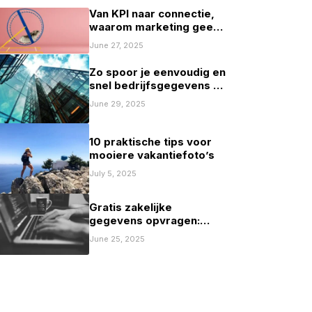
Van KPI naar connectie,
waarom marketing geen
spelletje scoren mag zijn
June 27, 2025
Zo spoor je eenvoudig en
snel bedrijfsgegevens op
in Nederland
June 29, 2025
10 praktische tips voor
mooiere vakantiefoto’s
July 5, 2025
Gratis zakelijke
gegevens opvragen:
mogelijkheden en
June 25, 2025
beperkingen