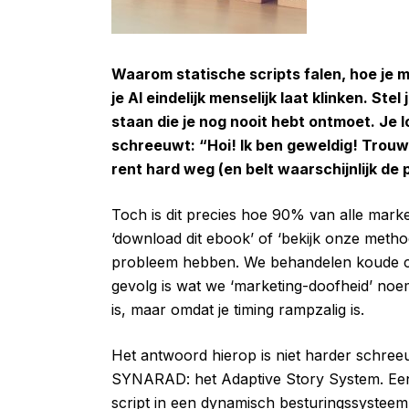
Waarom statische scripts falen, hoe je 
je AI eindelijk menselijk laat klinken. Ste
staan die je nog nooit hebt ontmoet. Je l
schreeuwt: “Hoi! Ik ben geweldig! Trouw 
rent hard weg (en belt waarschijnlijk de po
Toch is dit precies hoe 90% van alle mark
‘download dit ebook’ of ‘bekijk onze meth
probleem hebben. We behandelen koude co
gevolg is wat we ‘marketing-doofheid’ noem
is, maar omdat je timing rampzalig is.
Het antwoord hierop is niet harder schre
SYNARAD: het Adaptive Story System. Een 
script in een dynamisch besturingssysteem