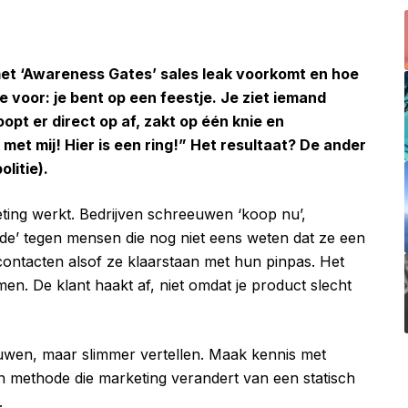
met ‘Awareness Gates’ sales leak voorkomt en hoe
l je voor: je bent op een feestje. Je ziet iemand
oopt er direct op af, zakt op één knie en
met mij! Hier is een ring!” Het resultaat? De ander
litie).
eting werkt. Bedrijven schreeuwen ‘koop nu’,
ode’ tegen mensen die nog niet eens weten dat ze een
ntacten alsof ze klaarstaan met hun pinpas. Het
en. De klant haakt af, niet omdat je product slecht
euwen, maar slimmer vertellen. Maak kennis met
methode die marketing verandert van een statisch
.