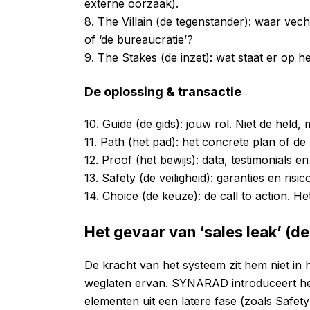
externe oorzaak).
8. The Villain (de tegenstander): waar vecht
of ‘de bureaucratie’?
9. The Stakes (de inzet): wat staat er op he
De oplossing & transactie
10. Guide (de gids): jouw rol. Niet de held
11. Path (het pad): het concrete plan of
12. Proof (het bewijs): data, testimonials e
13. Safety (de veiligheid): garanties en ri
14. Choice (de keuze): de call to action. 
Het gevaar van ‘sales leak’ (
De kracht van het systeem zit hem niet in h
weglaten ervan. SYNARAD introduceert het
elementen uit een latere fase (zoals Safety