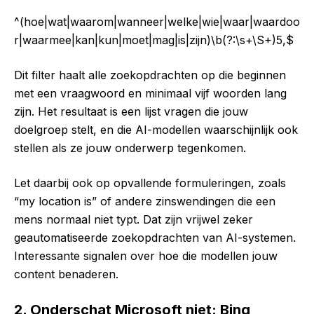
^(hoe|wat|waarom|wanneer|welke|wie|waar|waardoo
r|waarmee|kan|kun|moet|mag|is|zijn)\b(?:\s+\S+)5,$
Dit filter haalt alle zoekopdrachten op die beginnen
met een vraagwoord en minimaal vijf woorden lang
zijn. Het resultaat is een lijst vragen die jouw
doelgroep stelt, en die AI-modellen waarschijnlijk ook
stellen als ze jouw onderwerp tegenkomen.
Let daarbij ook op opvallende formuleringen, zoals
“my location is” of andere zinswendingen die een
mens normaal niet typt. Dat zijn vrijwel zeker
geautomatiseerde zoekopdrachten van AI-systemen.
Interessante signalen over hoe die modellen jouw
content benaderen.
2. Onderschat Microsoft niet: Bing