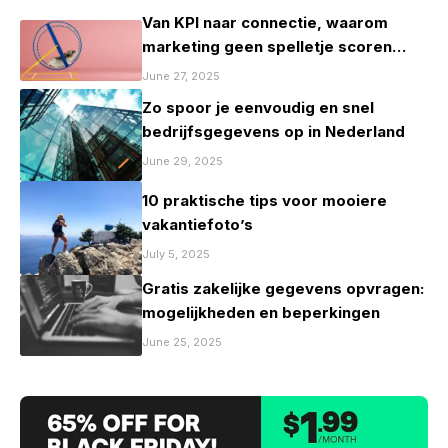
Van KPI naar connectie, waarom
marketing geen spelletje scoren
mag zijn
June 27, 2025
Zo spoor je eenvoudig en snel
bedrijfsgegevens op in Nederland
June 29, 2025
10 praktische tips voor mooiere
vakantiefoto’s
July 5, 2025
Gratis zakelijke gegevens opvragen:
mogelijkheden en beperkingen
June 25, 2025