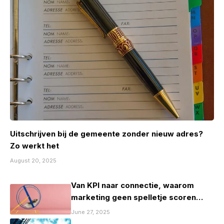
Uitschrijven bij de gemeente zonder nieuw adres?
Zo werkt het
August 20, 2025
Van KPI naar connectie, waarom
marketing geen spelletje scoren
mag zijn
June 27, 2025