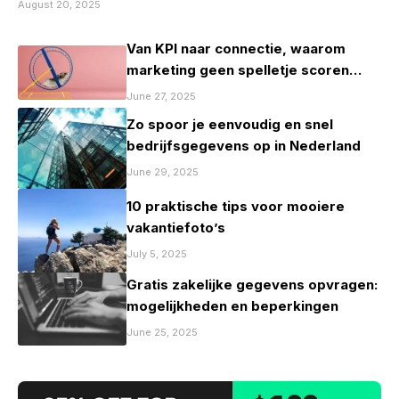
August 20, 2025
Van KPI naar connectie, waarom
marketing geen spelletje scoren
mag zijn
June 27, 2025
Zo spoor je eenvoudig en snel
bedrijfsgegevens op in Nederland
June 29, 2025
10 praktische tips voor mooiere
vakantiefoto’s
July 5, 2025
Gratis zakelijke gegevens opvragen:
mogelijkheden en beperkingen
June 25, 2025