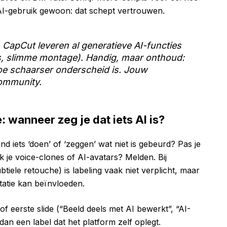
AI-gebruik gewoon: dat schept vertrouwen.
CapCut leveren al generatieve AI-functies
rs, slimme montage). Handig, maar onthoud:
oe schaarser onderscheid is. Jouw
ommunity.
: wanneer zeg je dat iets AI is?
nd iets ‘doen’ of ‘zeggen’ wat niet is gebeurd? Pas je
k je voice-clones of AI-avatars? Melden. Bij
btiele retouche) is labeling vaak niet verplicht, maar
tatie kan beïnvloeden.
 of eerste slide (“Beeld deels met AI bewerkt”, “AI-
dan een label dat het platform zelf oplegt.