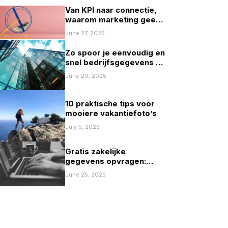
Van KPI naar connectie,
waarom marketing geen
spelletje scoren mag zijn
June 27, 2025
Zo spoor je eenvoudig en
snel bedrijfsgegevens op
in Nederland
June 29, 2025
10 praktische tips voor
mooiere vakantiefoto’s
July 5, 2025
Gratis zakelijke
gegevens opvragen:
mogelijkheden en
June 25, 2025
beperkingen