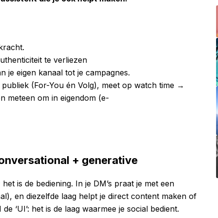
kracht.
thenticiteit te verliezen
n je eigen kanaal tot je campagnes.
 publiek (For-You én Volg), meet op watch time →
en meteen om in eigendom (e-
conversational + generative
l; het is de bediening. In je DM’s praat je met een
nal), en diezelfde laag helpt je direct content maken of
e ‘UI’: het is de laag waarmee je social bedient.