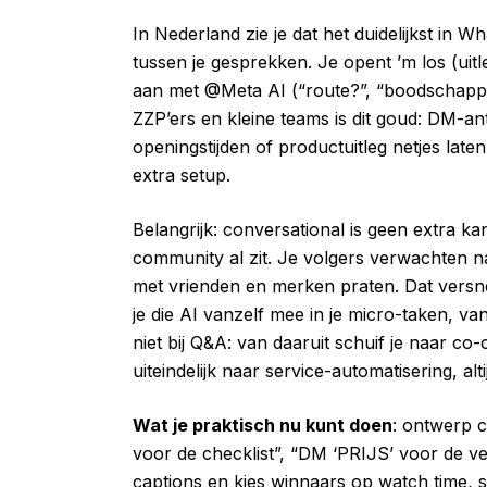
In Nederland zie je dat het duidelijkst i
tussen je gesprekken. Je opent ’m los (uitleg
aan met @Meta AI (“route?”, “boodschappenl
ZZP’ers en kleine teams is dit goud: DM-a
openingstijden of productuitleg netjes la
extra setup.
Belangrijk: conversational is geen extra k
community al zit. Je volgers verwachten na
met vrienden en merken praten. Dat versnelt
je die AI vanzelf mee in je micro-taken, va
niet bij Q&A: van daaruit schuif je naar co-
uiteindelijk naar service-automatisering, a
Wat je praktisch nu kunt doen
: ontwerp c
voor de checklist”, “DM ‘PRIJS’ voor de ve
captions en kies winnaars op watch time, s