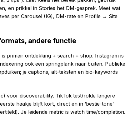
ht, 5 tips”). Laat Reels het bereik pakken, gebruik
ven, en prikkel in Stories het DM-gesprek. Meet wat
aves per Carousel (IG), DM-rate en Profile → Site
formats, andere functie
 is primair ontdekking + search + shop. Instagram is
-indexering ook een springplank naar buiten. Publieke
pduiken; je captions, alt-teksten en bio-keywords
) voor discoverability. TikTok test/rolde langere
rste haakje blijft kort, direct en in ‘bestie-tone’
ertiteld). Je leidende metric is watch time/completion.