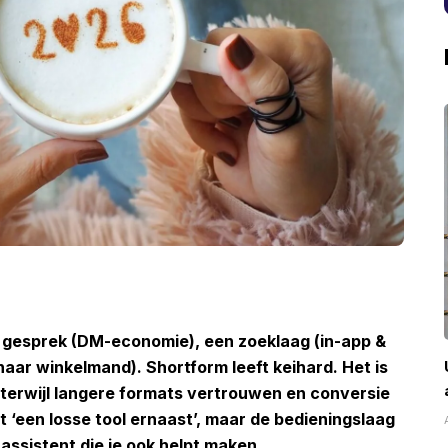
een gesprek (DM-economie), een zoeklaag (in-app &
naar winkelmand). Shortform leeft keihard. Het is
 terwijl langere formats vertrouwen en conversie
 ‘een losse tool ernaast’, maar de bedieningslaag
assistent die je ook helpt maken.