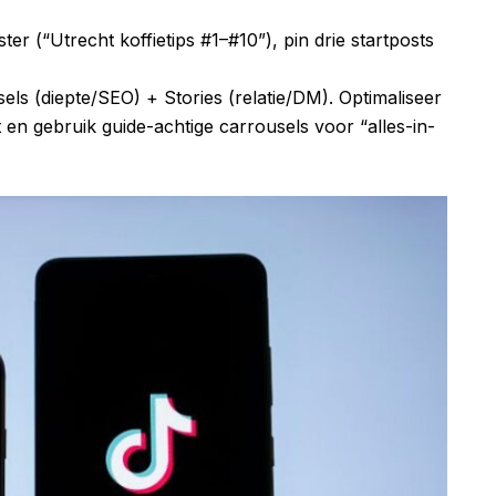
er (“Utrecht koffietips #1–#10”), pin drie startposts
els (diepte/SEO) + Stories (relatie/DM). Optimaliseer
 en gebruik guide-achtige carrousels voor “alles-in-