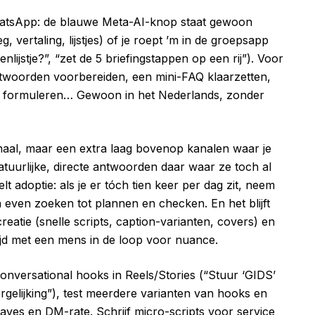
n WhatsApp: de blauwe Meta-AI-knop staat gewoon
, vertaling, lijstjes) of je roept ’m in de groepsapp
ijstje?”, “zet de 5 briefingstappen op een rij”). Voor
ntwoorden voorbereiden, een mini-FAQ klaarzetten,
ten formuleren… Gewoon in het Nederlands, zonder
anaal, maar een extra laag bovenop kanalen waar je
tuurlijke, directe antwoorden daar waar ze toch al
 adoptie: als je er tóch tien keer per dag zit, neem
n even zoeken tot plannen en checken. En het blijft
creatie (snelle scripts, caption-varianten, covers) en
ltijd met een mens in de loop voor nuance.
onversational hooks in Reels/Stories (“Stuur ‘GIDS’
rgelijking”), test meerdere varianten van hooks en
aves en DM-rate. Schrijf micro-scripts voor service