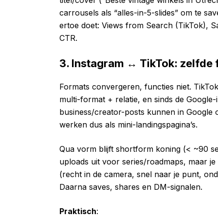
titel/cover (“Beste vintage winkels in Utrec
carrousels als “alles-in-5-slides” om te sa
ertoe doet: Views from Search (TikTok), S
CTR.
3. Instagram ↔ TikTok: zelfde 
Formats convergeren, functies niet. TikTok
multi-format + relatie, en sinds de Google
business/creator-posts kunnen in Google o
werken dus als mini-landingspagina’s.
Qua vorm blijft shortform koning (< ~90 sec
uploads uit voor series/roadmaps, maar je ee
(recht in de camera, snel naar je punt, ond
Daarna saves, shares en DM-signalen.
Praktisch
: