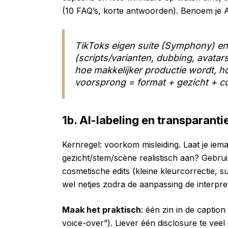
(10 FAQ’s, korte antwoorden). Benoem je 
TikToks eigen suite (Symphony) en 
(scripts/varianten, dubbing, avata
hoe makkelijker productie wordt, h
voorsprong = format + gezicht + c
1b. AI-labeling en transparantie
Kernregel: voorkom misleiding. Laat je iema
gezicht/stem/scène realistisch aan? Gebrui
cosmetische edits (kleine kleurcorrectie, su
wel netjes zodra de aanpassing de interpre
Maak het praktisch
: één zin in de caption
voice-over”). Liever één disclosure te veel 