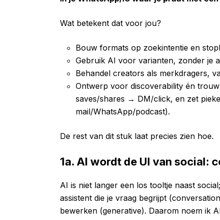
Wat betekent dat voor jou?
Bouw formats op zoekintentie en stop
Gebruik AI voor varianten, zonder je au
Behandel creators als merkdragers, va
Ontwerp voor discoverability én trouw
saves/shares → DM/click, en zet piek
mail/WhatsApp/podcast).
De rest van dit stuk laat precies zien hoe.
1a. AI wordt de UI van social: 
AI is niet langer een los tooltje naast socia
assistent die je vraag begrijpt (conversatio
bewerken (generative). Daarom noem ik AI d