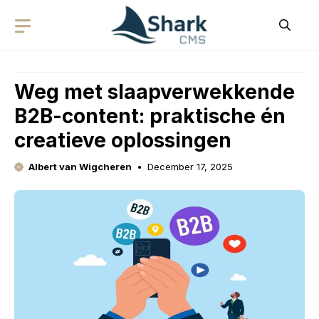
Skip
to
content
Weg met slaapverwekkende
B2B-content: praktische én
creatieve oplossingen
Albert van Wigcheren
December 17, 2025