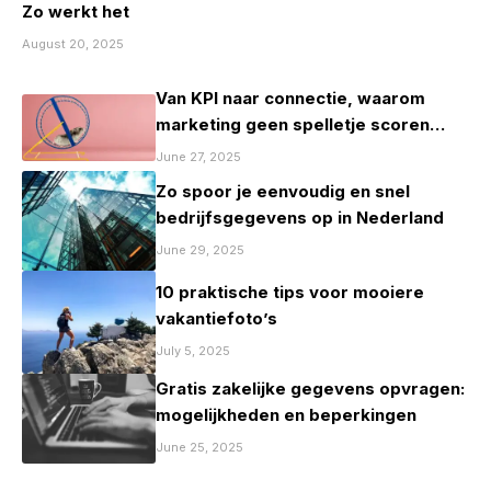
Zo werkt het
August 20, 2025
Van KPI naar connectie, waarom
marketing geen spelletje scoren
mag zijn
June 27, 2025
Zo spoor je eenvoudig en snel
bedrijfsgegevens op in Nederland
June 29, 2025
10 praktische tips voor mooiere
vakantiefoto’s
July 5, 2025
Gratis zakelijke gegevens opvragen:
mogelijkheden en beperkingen
June 25, 2025