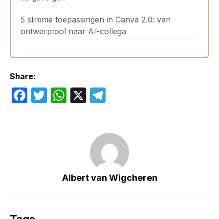
5 slimme toepassingen in Canva 2.0: van
ontwerptool naar AI-collega
Share:
F
T
W
X
T
a
w
h
el
c
itt
at
e
e
er
s
gr
b
A
a
o
p
m
Albert van Wigcheren
o
p
k