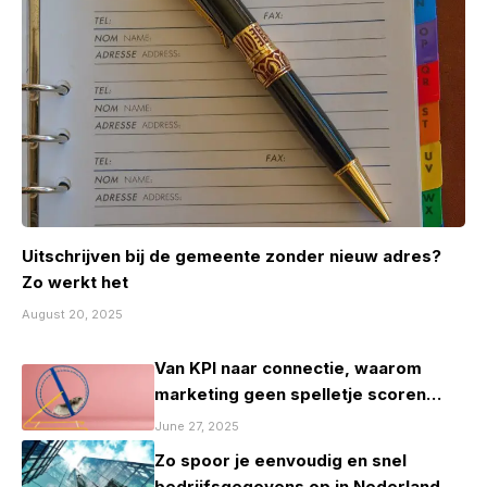
Uitschrijven bij de gemeente zonder nieuw adres?
Zo werkt het
August 20, 2025
Van KPI naar connectie, waarom
marketing geen spelletje scoren
mag zijn
June 27, 2025
Zo spoor je eenvoudig en snel
bedrijfsgegevens op in Nederland