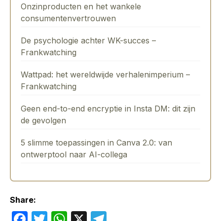
Onzinproducten en het wankele
consumentenvertrouwen
De psychologie achter WK-succes –
Frankwatching
Wattpad: het wereldwijde verhalenimperium –
Frankwatching
Geen end-to-end encryptie in Insta DM: dit zijn
de gevolgen
5 slimme toepassingen in Canva 2.0: van
ontwerptool naar AI-collega
Share:
F
T
W
X
T