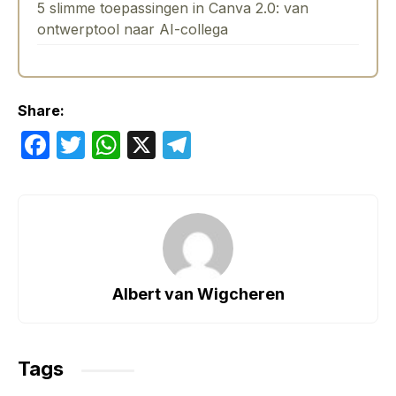
5 slimme toepassingen in Canva 2.0: van
ontwerptool naar AI-collega
Share:
F
T
W
X
T
a
w
h
el
c
itt
at
e
e
er
s
gr
b
A
a
o
p
m
Albert van Wigcheren
o
p
k
Tags