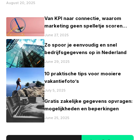
August 20, 2025
Van KPI naar connectie, waarom
marketing geen spelletje scoren
mag zijn
June 27, 2025
Zo spoor je eenvoudig en snel
bedrijfsgegevens op in Nederland
June 29, 2025
10 praktische tips voor mooiere
vakantiefoto’s
July 5, 2025
Gratis zakelijke gegevens opvragen:
mogelijkheden en beperkingen
June 25, 2025