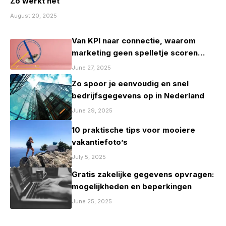
Zo werkt het
August 20, 2025
Van KPI naar connectie, waarom
marketing geen spelletje scoren
mag zijn
June 27, 2025
Zo spoor je eenvoudig en snel
bedrijfsgegevens op in Nederland
June 29, 2025
10 praktische tips voor mooiere
vakantiefoto’s
July 5, 2025
Gratis zakelijke gegevens opvragen:
mogelijkheden en beperkingen
June 25, 2025