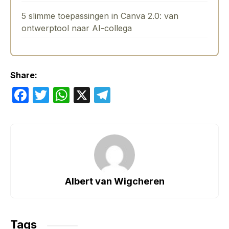
5 slimme toepassingen in Canva 2.0: van
ontwerptool naar AI-collega
Share:
F
T
W
X
T
a
w
h
el
c
itt
at
e
e
er
s
gr
b
A
a
o
p
m
Albert van Wigcheren
o
p
k
Tags