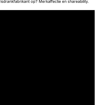
isdrankfabrikant op? Merkaffectie en shareability.