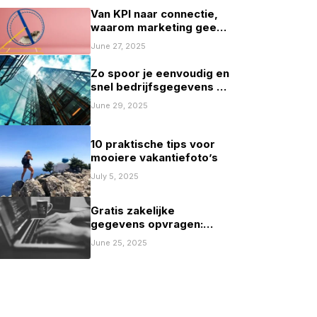
Van KPI naar connectie,
waarom marketing geen
spelletje scoren mag zijn
June 27, 2025
Zo spoor je eenvoudig en
snel bedrijfsgegevens op
in Nederland
June 29, 2025
10 praktische tips voor
mooiere vakantiefoto’s
July 5, 2025
Gratis zakelijke
gegevens opvragen:
mogelijkheden en
June 25, 2025
beperkingen