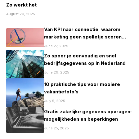
Zo werkt het
August 20, 2025
Van KPI naar connectie, waarom
marketing geen spelletje scoren
mag zijn
June 27, 2025
Zo spoor je eenvoudig en snel
bedrijfsgegevens op in Nederland
June 29, 2025
10 praktische tips voor mooiere
vakantiefoto’s
July 5, 2025
Gratis zakelijke gegevens opvragen:
mogelijkheden en beperkingen
June 25, 2025