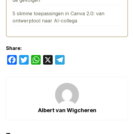
de gevolgen
5 slimme toepassingen in Canva 2.0: van
ontwerptool naar AI-collega
Share:
F
T
W
X
T
a
w
h
el
c
itt
at
e
e
er
s
gr
b
A
a
o
p
m
Albert van Wigcheren
o
p
k