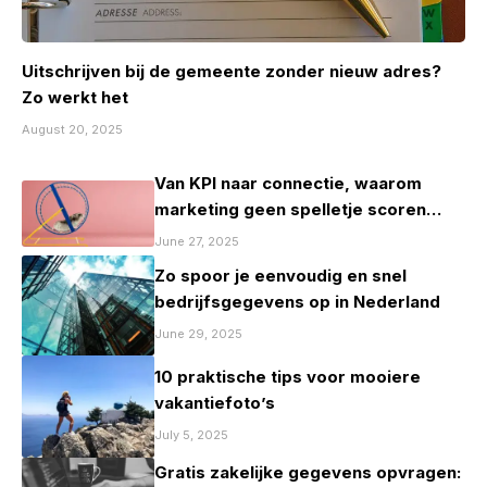
Uitschrijven bij de gemeente zonder nieuw adres?
Zo werkt het
August 20, 2025
Van KPI naar connectie, waarom
marketing geen spelletje scoren
mag zijn
June 27, 2025
Zo spoor je eenvoudig en snel
bedrijfsgegevens op in Nederland
June 29, 2025
10 praktische tips voor mooiere
vakantiefoto’s
July 5, 2025
Gratis zakelijke gegevens opvragen: