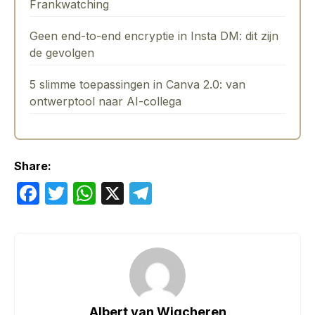
Frankwatching
Geen end-to-end encryptie in Insta DM: dit zijn
de gevolgen
5 slimme toepassingen in Canva 2.0: van
ontwerptool naar AI-collega
Share:
F
T
W
X
T
a
w
h
el
c
itt
at
e
e
er
s
gr
b
A
a
o
p
m
Albert van Wigcheren