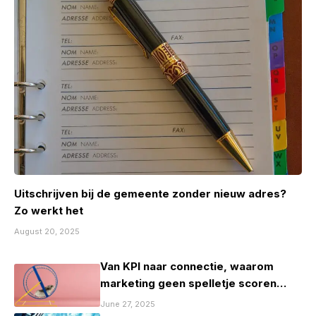
Uitschrijven bij de gemeente zonder nieuw adres?
Zo werkt het
August 20, 2025
Van KPI naar connectie, waarom
marketing geen spelletje scoren
mag zijn
June 27, 2025