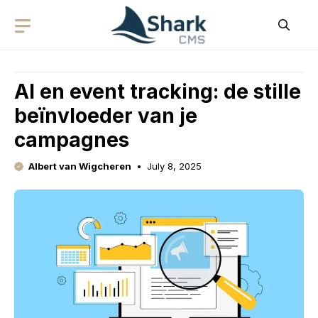
Skip
to
content
AI en event tracking: de stille
beïnvloeder van je
campagnes
Albert van Wigcheren
July 8, 2025