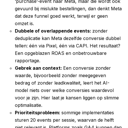
‘purchase’-event naar Meta, maar die wordt ook
gevuurd bij mislukte bestellingen, dan denkt Meta
dat deze funnel goed werkt, terwijl er geen
omzet is.
Dubbele of overlappende events:
z
onder
deduplicatie kan Meta dezelfde conversie dubbel
tellen: één via Pixel, één via CAPI. Het resultaat?
Een opgeblazen ROAS en onbetrouwbare
rapportage.
Gebrek aan context:
E
en conversie zonder
waarde, bijvoorbeeld zonder meegegeven
bedrag of zonder leadkwaliteit, leert het AI-
model niets over welke conversies waardevol
voor je zijn. Hier laat je kansen liggen op slimme
optimalisatie.
Prioriteitsprobleem:
s
ommige implementaties
sturen 20 events per sessie, waarvan de helft
niet relevant is. Platforms zoals GA4 kunnen dan