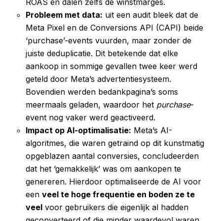
ROAS en dalen zelfs de winstmarges.
Probleem met data:
uit een audit bleek dat de
Meta Pixel en de Conversions API (CAPI) beide
‘purchase’-events vuurden, maar zonder de
juiste deduplicatie. Dit betekende dat elke
aankoop in sommige gevallen twee keer werd
geteld door Meta’s advertentiesysteem.
Bovendien werden bedankpagina’s soms
meermaals geladen, waardoor het
purchase
-
event nog vaker werd geactiveerd.
Impact op AI-optimalisatie:
Meta’s AI-
algoritmes, die waren getraind op dit kunstmatig
opgeblazen aantal conversies, concludeerden
dat het ‘gemakkelijk’ was om aankopen te
genereren. Hierdoor optimaliseerde de AI voor
een
veel te hoge frequentie en boden ze te
veel
voor gebruikers die eigenlijk al hadden
geconverteerd of die minder waardevol waren