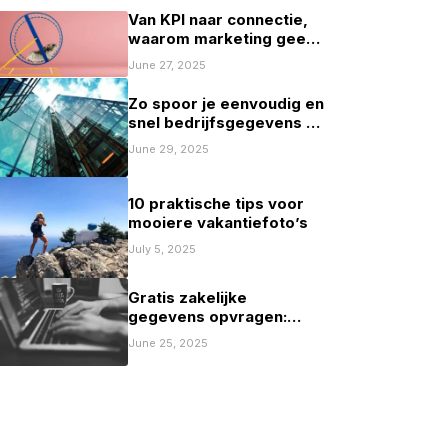
Van KPI naar connectie,
waarom marketing geen
spelletje scoren mag zijn
June 27, 2025
Zo spoor je eenvoudig en
snel bedrijfsgegevens op
in Nederland
June 29, 2025
10 praktische tips voor
mooiere vakantiefoto’s
July 5, 2025
Gratis zakelijke
gegevens opvragen:
mogelijkheden en
June 25, 2025
beperkingen