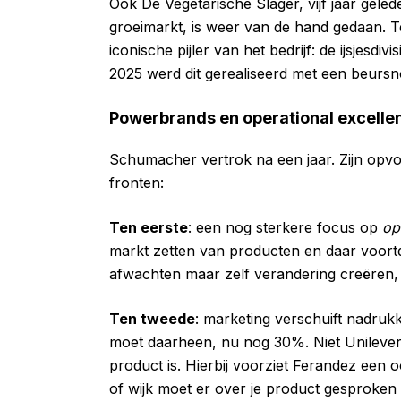
Ook De Vegetarische Slager, vijf jaar gel
groeimarkt, is weer van de hand gedaan. 
iconische pijler van het bedrijf: de ijsjesd
2025 werd dit gerealiseerd met een beur
Powerbrands en operational excelle
Schumacher vertrok na een jaar. Zijn opvo
fronten:
Ten eerste
: een nog sterkere focus op
op
markt zetten van producten en daar voortd
afwachten maar zelf verandering creëren, h
Ten tweede
: marketing verschuift nadruk
moet daarheen, nu nog 30%. Niet Unileve
product is. Hierbij voorziet Ferandez een oo
of wijk moet er over je product gesproken