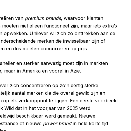
creëren van
premium brands
, waarvoor klanten
n moeten niet alleen functioneel zijn, maar iets extra’s
n opwekken. Unilever wil zich zo onttrekken aan de
g onderscheidende merken die inwisselbaar zijn of
n en dus moeten concurreren op prijs.
r sneller en sterker aanwezig moet zijn in markten
pa, maar in Amerika en vooral in Azië.
lever zich concentreren op zo’n dertig sterke
telijk aantal merken die die overal gewild zijn en
n op elk verkooppunt te liggen. Een eerste voorbeeld
k Wild dat in het voorjaar van 2025 werd
eldwijd beschikbaar werd gemaakt. Nieuwe
bestaande of nieuwe
power brand
in hele korte tijd
den.