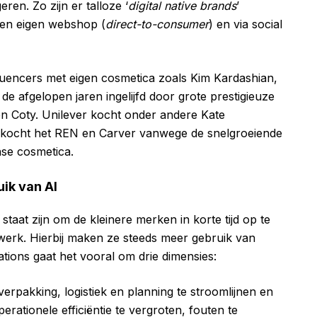
en. Zo zijn er talloze ‘
digital native brands
’
een eigen webshop (
direct-to-consumer
) en via social
uencers met eigen cosmetica zoals Kim Kardashian,
de afgelopen jaren ingelijfd door grote prestigieuze
en Coty. Unilever kocht onder andere Kate
 kocht het REN en Carver vanwege de snelgroeiende
nse cosmetica.
ik van AI
staat zijn om de kleinere merken in korte tijd op te
twerk. Hierbij maken ze steeds meer gebruik van
perations gaat het vooral om drie dimensies:
erpakking, logistiek en planning te stroomlijnen en
rationele efficiëntie te vergroten, fouten te