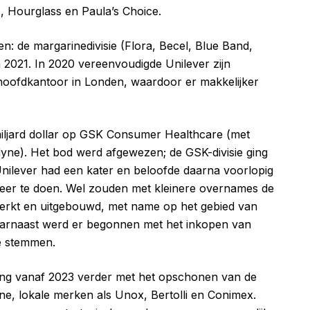
, Hourglass en Paula’s Choice.
n: de margarinedivisie (Flora, Becel, Blue Band,
n 2021. In 2020 vereenvoudigde Unilever zijn
et hoofdkantoor in Londen, waardoor er makkelijker
iljard dollar op GSK Consumer Healthcare (met
ne). Het bod werd afgewezen; de GSK-divisie ging
 Unilever had een kater en beloofde daarna voorlopig
er te doen. Wel zouden met kleinere overnames de
terkt en uitgebouwd, met name op het gebied van
aarnaast werd er begonnen met het inkopen van
te stemmen.
ng vanaf 2023 verder met het opschonen van de
eine, lokale merken als Unox, Bertolli en Conimex.