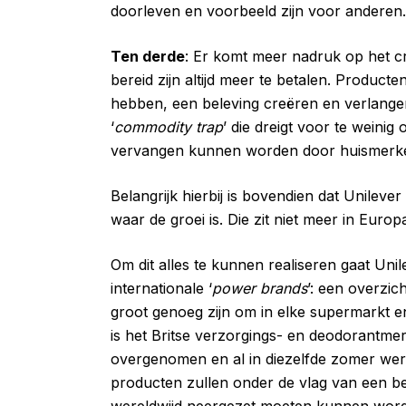
doorleven en voorbeeld zijn voor anderen.
Ten derde
: Er komt meer nadruk op het 
bereid zijn altijd meer te betalen. Producte
hebben, een beleving creëren en verlange
‘
commodity trap
’ die dreigt voor te weini
vervangen kunnen worden door huismerke
Belangrijk hierbij is bovendien dat Unileve
waar de groei is. Die zit niet meer in Euro
Om dit alles te kunnen realiseren gaat Uni
internationale ‘
power brands
’: een overzich
groot genoeg zijn om in elke supermarkt e
is het Britse verzorgings- en deodorantmer
overgenomen en al in diezelfde zomer wer
producten zullen onder de vlag van een 
wereldwijd neergezet moeten kunnen wor