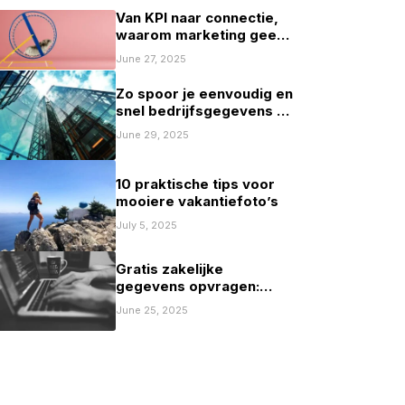
Van KPI naar connectie,
waarom marketing geen
spelletje scoren mag zijn
June 27, 2025
Zo spoor je eenvoudig en
snel bedrijfsgegevens op
in Nederland
June 29, 2025
10 praktische tips voor
mooiere vakantiefoto’s
July 5, 2025
Gratis zakelijke
gegevens opvragen:
mogelijkheden en
June 25, 2025
beperkingen