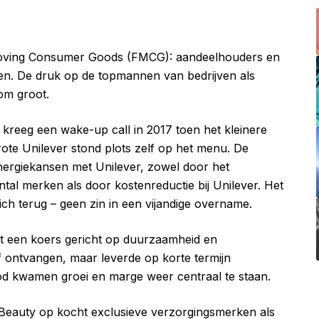
t Moving Consumer Goods (FMCG): aandeelhouders en
zien. De druk op de topmannen van bedrijven als
om groot.
f kreeg een wake-up call in 2017 toen het kleinere
te Unilever stond plots zelf op het menu. De
nergiekansen met Unilever, zowel door het
al merken als door kostenreductie bij Unilever. Het
ch terug – geen zin in een vijandige overname.
 een koers gericht op duurzaamheid en
f ontvangen, maar leverde op korte termijn
d kwamen groei en marge weer centraal te staan.
e Beauty op kocht exclusieve verzorgingsmerken als