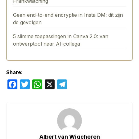
Frankwatching
Geen end-to-end encryptie in Insta DM: dit zijn
de gevolgen
5 slimme toepassingen in Canva 2.0: van
ontwerptool naar AI-collega
Share:
F
T
W
X
T
a
w
h
el
c
itt
at
e
e
er
s
gr
b
A
a
o
p
m
Albert van Wigcheren