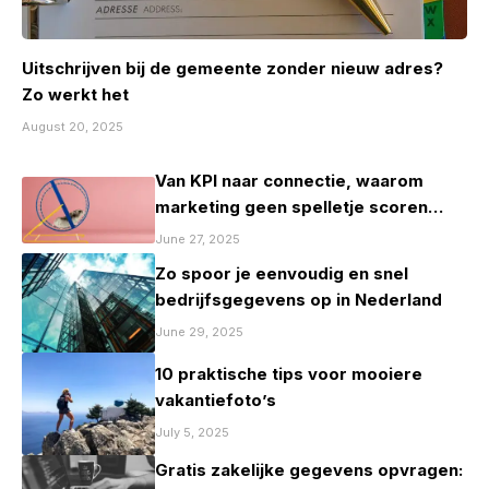
Uitschrijven bij de gemeente zonder nieuw adres?
Zo werkt het
August 20, 2025
Van KPI naar connectie, waarom
marketing geen spelletje scoren
mag zijn
June 27, 2025
Zo spoor je eenvoudig en snel
bedrijfsgegevens op in Nederland
June 29, 2025
10 praktische tips voor mooiere
vakantiefoto’s
July 5, 2025
Gratis zakelijke gegevens opvragen: