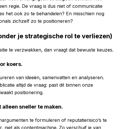
en regie. De vraag is dus niet of communicatie
aties het ook zo te behandelen? En misschien nog
nals zichzelf zo te positioneren?
onder je strategische rol te verliezen)
ositie te verzwakken, dan vraagt dat bewuste keuzes.
oor koers.
ctureren van ideeën, samenvatten en analyseren.
icatie altijd de vraag: past dit binnen onze
ewaakt positionering.
t alleen sneller te maken.
nargumenten te formuleren of reputatierisico’s te
r, niet als contentmachine. Zo verschuif je van