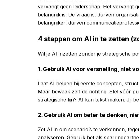
vervangt geen leiderschap. Het vervangt ge
belangrijk is. De vraag is: durven organis
belangrijker: durven communicatieprofessio
4 stappen om AI in te zetten (z
Wil je AI inzetten zonder je strategische p
1. Gebruik AI voor versnelling, niet v
Laat AI helpen bij eerste concepten, stru
Maar bewaak zelf de richting. Stel vóór publ
strategische lijn? AI kan tekst maken. Jij b
2. Gebruik AI om beter te denken, nie
Zet AI in om scenario’s te verkennen, tege
analyseren. Gebruik het als sparringpartne