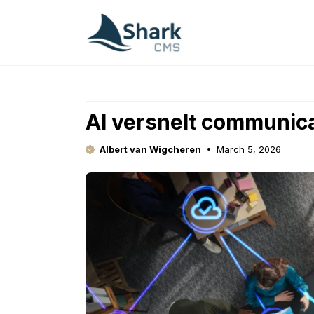
Skip
to
content
AI versnelt communica
Albert van Wigcheren
March 5, 2026