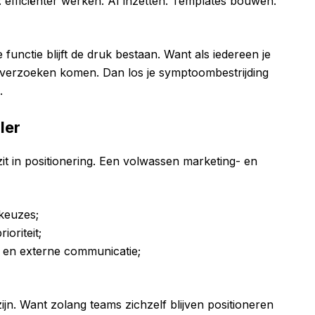
h: efficiënter werken. AI inzetten. Templates bouwen.
functie blijft de druk bestaan. Want als iedereen je
n de verzoeken komen. Dan los je symptoombestrijding
.
ler
 zit in positionering. Een volwassen marketing- en
 keuzes;
ioriteit;
 en externe communicatie;
jn. Want zolang teams zichzelf blijven positioneren