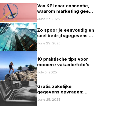
Van KPI naar connectie,
waarom marketing geen
spelletje scoren mag zijn
June 27, 2025
Zo spoor je eenvoudig en
snel bedrijfsgegevens op
in Nederland
June 29, 2025
10 praktische tips voor
mooiere vakantiefoto’s
July 5, 2025
Gratis zakelijke
gegevens opvragen:
mogelijkheden en
June 25, 2025
beperkingen