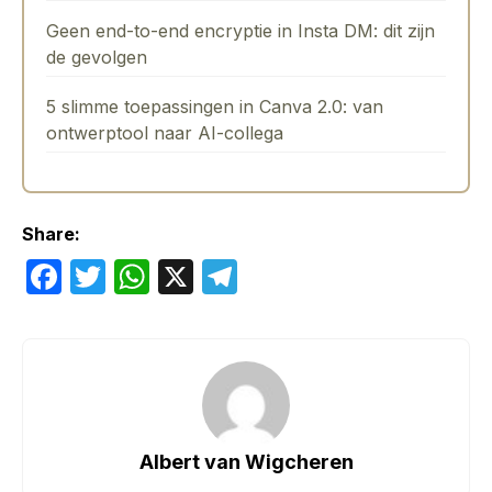
Geen end-to-end encryptie in Insta DM: dit zijn
de gevolgen
5 slimme toepassingen in Canva 2.0: van
ontwerptool naar AI-collega
Share:
F
T
W
X
T
a
w
h
el
c
itt
at
e
e
er
s
gr
b
A
a
o
p
m
Albert van Wigcheren
o
p