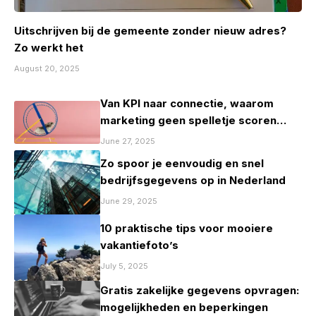
Uitschrijven bij de gemeente zonder nieuw adres?
Zo werkt het
August 20, 2025
Van KPI naar connectie, waarom
marketing geen spelletje scoren
mag zijn
June 27, 2025
Zo spoor je eenvoudig en snel
bedrijfsgegevens op in Nederland
June 29, 2025
10 praktische tips voor mooiere
vakantiefoto’s
July 5, 2025
Gratis zakelijke gegevens opvragen:
mogelijkheden en beperkingen