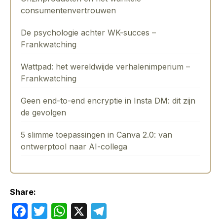
consumentenvertrouwen
De psychologie achter WK-succes –
Frankwatching
Wattpad: het wereldwijde verhalenimperium –
Frankwatching
Geen end-to-end encryptie in Insta DM: dit zijn
de gevolgen
5 slimme toepassingen in Canva 2.0: van
ontwerptool naar AI-collega
Share:
F
T
W
X
T