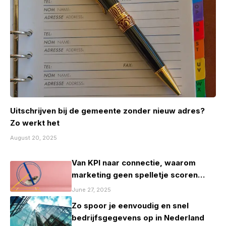
Uitschrijven bij de gemeente zonder nieuw adres?
Zo werkt het
August 20, 2025
Van KPI naar connectie, waarom
marketing geen spelletje scoren
mag zijn
June 27, 2025
Zo spoor je eenvoudig en snel
bedrijfsgegevens op in Nederland