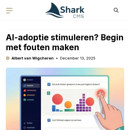
Skip
to
content
AI-adoptie stimuleren? Begin
met fouten maken
Albert van Wigcheren
December 13, 2025