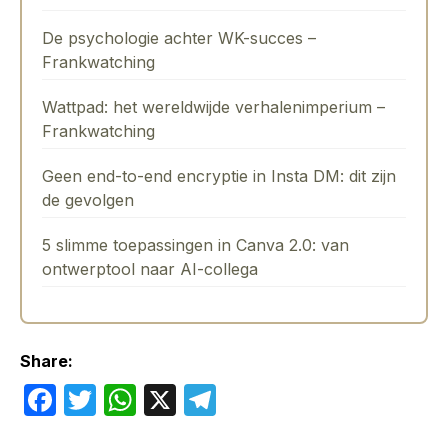
De psychologie achter WK-succes –
Frankwatching
Wattpad: het wereldwijde verhalenimperium –
Frankwatching
Geen end-to-end encryptie in Insta DM: dit zijn
de gevolgen
5 slimme toepassingen in Canva 2.0: van
ontwerptool naar AI-collega
Share:
F
T
W
X
T
a
w
h
el