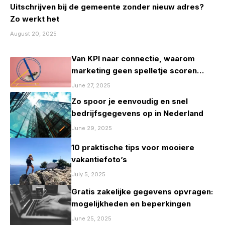
Uitschrijven bij de gemeente zonder nieuw adres?
Zo werkt het
August 20, 2025
Van KPI naar connectie, waarom
marketing geen spelletje scoren
mag zijn
June 27, 2025
Zo spoor je eenvoudig en snel
bedrijfsgegevens op in Nederland
June 29, 2025
10 praktische tips voor mooiere
vakantiefoto’s
July 5, 2025
Gratis zakelijke gegevens opvragen:
mogelijkheden en beperkingen
June 25, 2025