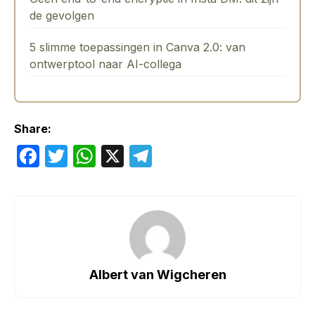
de gevolgen
5 slimme toepassingen in Canva 2.0: van
ontwerptool naar AI-collega
Share:
F
T
W
X
T
a
w
h
el
c
itt
at
e
e
er
s
gr
b
A
a
o
p
m
Albert van Wigcheren
o
p
k