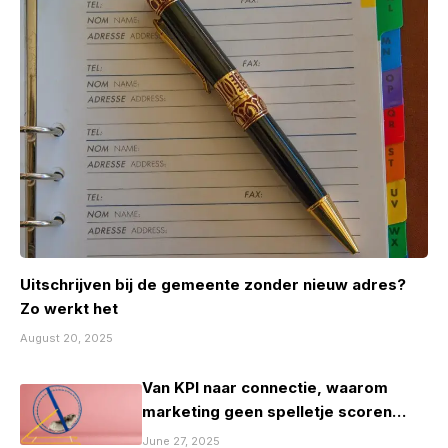
Uitschrijven bij de gemeente zonder nieuw adres?
Zo werkt het
August 20, 2025
Van KPI naar connectie, waarom
marketing geen spelletje scoren
mag zijn
June 27, 2025