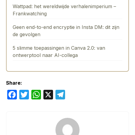
Wattpad: het wereldwijde verhalenimperium –
Frankwatching
Geen end-to-end encryptie in Insta DM: dit zijn
de gevolgen
5 slimme toepassingen in Canva 2.0: van
ontwerptool naar AI-collega
Share:
F
T
W
X
T
a
w
h
el
c
itt
at
e
e
er
s
gr
b
A
a