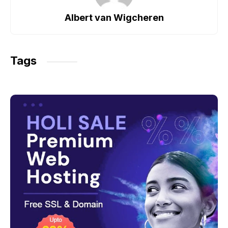
o
p
m
Albert van Wigcheren
o
p
k
Tags