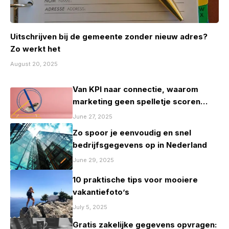
Uitschrijven bij de gemeente zonder nieuw adres?
Zo werkt het
August 20, 2025
Van KPI naar connectie, waarom
marketing geen spelletje scoren
mag zijn
June 27, 2025
Zo spoor je eenvoudig en snel
bedrijfsgegevens op in Nederland
June 29, 2025
10 praktische tips voor mooiere
vakantiefoto’s
July 5, 2025
Gratis zakelijke gegevens opvragen: