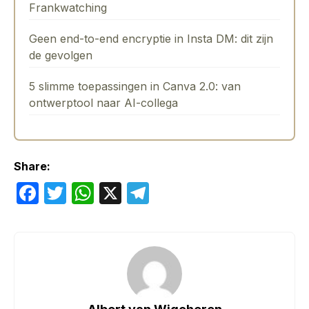
Frankwatching
Geen end-to-end encryptie in Insta DM: dit zijn
de gevolgen
5 slimme toepassingen in Canva 2.0: van
ontwerptool naar AI-collega
Share:
F
T
W
X
T
a
w
h
el
c
itt
at
e
e
er
s
gr
b
A
a
o
p
m