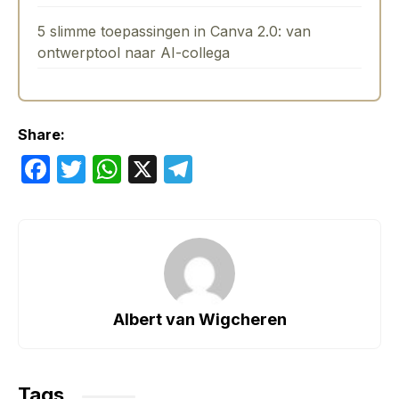
5 slimme toepassingen in Canva 2.0: van
ontwerptool naar AI-collega
Share:
F
T
W
X
T
a
w
h
el
c
itt
at
e
e
er
s
gr
b
A
a
o
p
m
Albert van Wigcheren
o
p
k
Tags