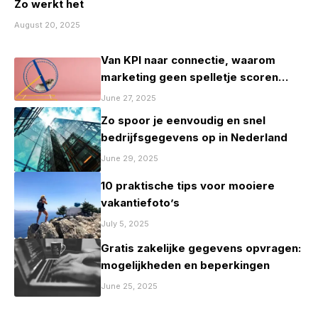
Zo werkt het
August 20, 2025
Van KPI naar connectie, waarom
marketing geen spelletje scoren
mag zijn
June 27, 2025
Zo spoor je eenvoudig en snel
bedrijfsgegevens op in Nederland
June 29, 2025
10 praktische tips voor mooiere
vakantiefoto’s
July 5, 2025
Gratis zakelijke gegevens opvragen:
mogelijkheden en beperkingen
June 25, 2025