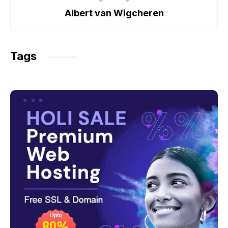
o
p
m
Albert van Wigcheren
o
p
k
Tags