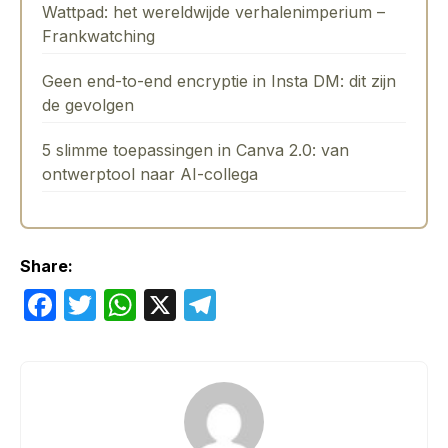
Wattpad: het wereldwijde verhalenimperium –
Frankwatching
Geen end-to-end encryptie in Insta DM: dit zijn
de gevolgen
5 slimme toepassingen in Canva 2.0: van
ontwerptool naar AI-collega
Share:
F
T
W
X
T
a
w
h
el
c
itt
at
e
e
er
s
gr
b
A
a