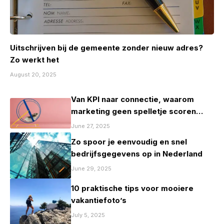
Uitschrijven bij de gemeente zonder nieuw adres?
Zo werkt het
August 20, 2025
Van KPI naar connectie, waarom
marketing geen spelletje scoren
mag zijn
June 27, 2025
Zo spoor je eenvoudig en snel
bedrijfsgegevens op in Nederland
June 29, 2025
10 praktische tips voor mooiere
vakantiefoto’s
July 5, 2025